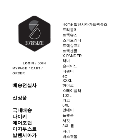
Home
발렌시아가
트랙슈즈
트리플S
트랙슈즈
스피드러너
트랙슈즈2
트랙샌들
X-PANDER
러너
LOGIN
/
JOIN
슬라이드
MYPAGE
/
CART
/
디펜더
ORDER
etc
XXXL
배송전실사
하이크
스테이플러
10XL
신상품
카고
6XL
국내배송
먼데이
플렛폼
나이키
서킷
에어조던
3XL 뮬
이지부스트
파리
발렌시아가
바스켓볼