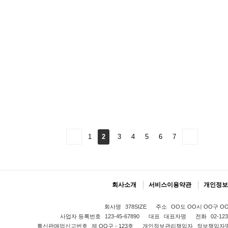
1
2
3
4
5
6
7
회사소개
서비스이용약관
개인정보
회사명
378SIZE
주소
OO도 OO시 OO구 OO동
사업자 등록번호
123-45-67890
대표
대표자명
전화
02-123
통신판매업신고번호
제 OO구 - 123호
개인정보관리책임자
정보책임자