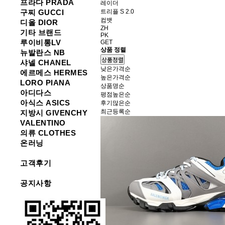
프라다 PRADA
레이더
트리플 S 2.0
구찌 GUCCI
컴뱃
디올 DIOR
ZH
기타 브랜드
PK
루이비통LV
GET
상품 정렬
뉴발란스 NB
상품정렬
샤넬 CHANEL
낮은가격순
에르메스 HERMES
높은가격순
LORO PIANA
상품명순
아디다스
평점높은순
아식스 ASICS
후기많은순
최근등록순
지방시 GIVENCHY
VALENTINO
의류 CLOTHES
온러닝
고객후기
공지사항