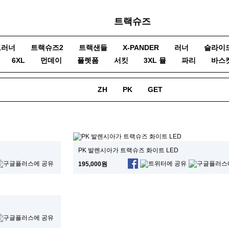
트랙슈즈
드러너
트랙슈즈2
트랙샌들
X-PANDER
러너
슬라이
6XL
먼데이
플렛폼
서킷
3XL 뮬
파리
바스
ZH
PK
GET
PK 발렌시아가 트랙슈즈 화이트 LED
195,000원