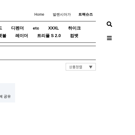
Home
발렌시아가
트랙슈즈
드
디펜더
etc
XXXL
하이크
켓볼
레이더
트리플 S 2.0
컴뱃
상품정렬