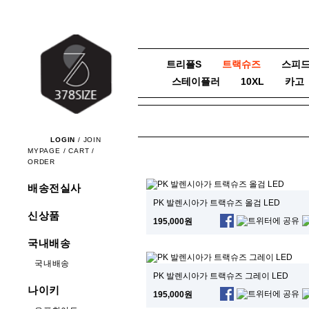
트리플S
트랙슈즈
스피
스테이플러
10XL
카고
LOGIN
/
JOIN
MYPAGE
/
CART
/
ORDER
배송전실사
PK 발렌시아가 트랙슈즈 올검 LED
신상품
195,000원
국내배송
국내배송
PK 발렌시아가 트랙슈즈 그레이 LED
나이키
195,000원