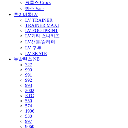
크록스 Crocs
반스 Vans
루이비통LV
LV TRAINER
TRAINER MAXI
LV FOOTPRINT
LV기타 스니커즈
LV샌들/슬리퍼
LV 구두
LV SKATE
뉴발란스 NB
327
990
991
992
993
2002
ETC
550
574
1906
530
997
9060