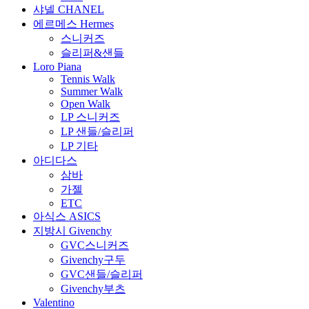
샤넬 CHANEL
에르메스 Hermes
스니커즈
슬리퍼&샌들
Loro Piana
Tennis Walk
Summer Walk
Open Walk
LP 스니커즈
LP 샌들/슬리퍼
LP 기타
아디다스
삼바
가젤
ETC
아식스 ASICS
지방시 Givenchy
GVC스니커즈
Givenchy구두
GVC샌들/슬리퍼
Givenchy부츠
Valentino