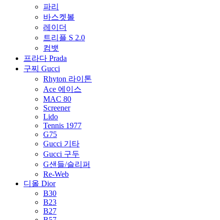
파리
바스켓볼
레이더
트리플 S 2.0
컴뱃
프라다 Prada
구찌 Gucci
Rhyton 라이톤
Ace 에이스
MAC 80
Screener
Lido
Tennis 1977
G75
Gucci 기타
Gucci 구두
G샌들/슬리퍼
Re-Web
디올 Dior
B30
B23
B27
B57