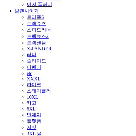
이지 폼러너
발렌시아가
트리플S
트랙슈즈
스피드러너
트랙슈즈2
트랙샌들
X-PANDER
러너
슬라이드
디펜더
etc
XXXL
하이크
스테이플러
10XL
카고
6XL
먼데이
플렛폼
서킷
3XL 뮬