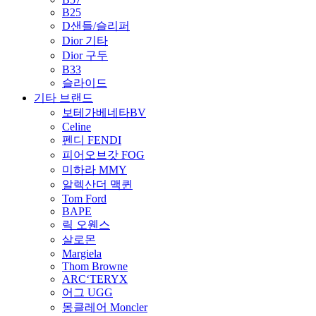
B25
D샌들/슬리퍼
Dior 기타
Dior 구두
B33
슬라이드
기타 브랜드
보테가베네타BV
Celine
펜디 FENDI
피어오브갓 FOG
미하라 MMY
알렉산더 맥퀸
Tom Ford
BAPE
릭 오웬스
살로몬
Margiela
Thom Browne
ARC‘TERYX
어그 UGG
몽클레어 Moncler