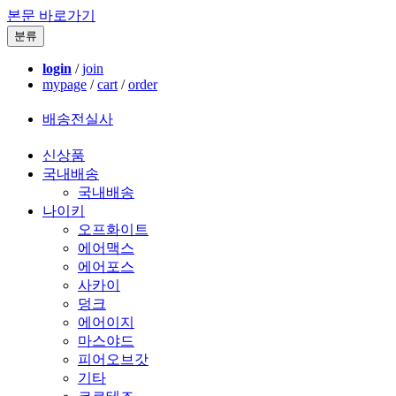
본문 바로가기
분류
login
/
join
mypage
/
cart
/
order
배송전실사
신상품
국내배송
국내배송
나이키
오프화이트
에어맥스
에어포스
사카이
덩크
에어이지
마스야드
피어오브갓
기타