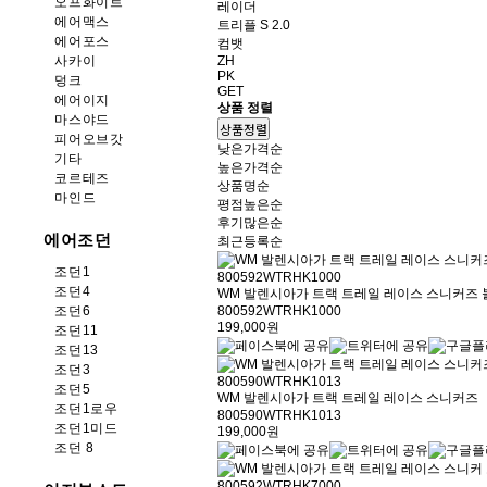
오프화이트
레이더
에어맥스
트리플 S 2.0
에어포스
컴뱃
ZH
사카이
PK
덩크
GET
에어이지
상품 정렬
마스야드
상품정렬
피어오브갓
낮은가격순
기타
높은가격순
코르테즈
상품명순
마인드
평점높은순
후기많은순
에어조던
최근등록순
조던1
조던4
WM 발렌시아가 트랙 트레일 레이스 스니커즈 
800592WTRHK1000
조던6
199,000원
조던11
조던13
조던3
조던5
WM 발렌시아가 트랙 트레일 레이스 스니커즈
조던1로우
800590WTRHK1013
조던1미드
199,000원
조던 8