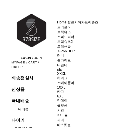
Home
발렌시아가
트랙슈즈
트리플S
트랙슈즈
스피드러너
트랙슈즈2
트랙샌들
X-PANDER
러너
LOGIN
/
JOIN
슬라이드
MYPAGE
/
CART
/
디펜더
ORDER
etc
XXXL
배송전실사
하이크
스테이플러
10XL
신상품
카고
6XL
국내배송
먼데이
플렛폼
국내배송
서킷
3XL 뮬
나이키
파리
바스켓볼