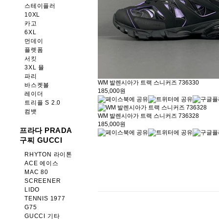
스테이플러
10XL
카고
6XL
먼데이
플렛폼
서킷
3XL 뮬
파리
WM 발렌시아가 트랙 스니커즈 736330
바스켓볼
185,000원
레이더
트리플 S 2.0
컴뱃
WM 발렌시아가 트랙 스니커즈 736328
185,000원
프라다 PRADA
구찌 GUCCI
RHYTON 라이톤
ACE 에이스
MAC 80
SCREENER
LIDO
TENNIS 1977
G75
GUCCI 기타