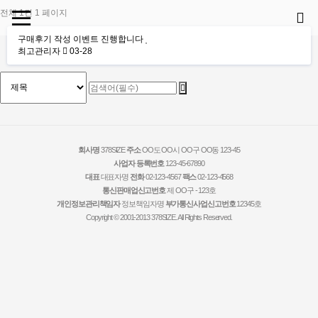
전체 1건
1 페이지
구매후기 작성 이벤트 진행합니다
최고관리자
03-28
회사명
378SIZE
주소
OO도 OO시 OO구 OO동 123-45
사업자 등록번호
123-45-67890
대표
대표자명
전화
02-123-4567
팩스
02-123-4568
통신판매업신고번호
제 OO구 - 123호
개인정보관리책임자
정보책임자명
부가통신사업신고번호
12345호
Copyright © 2001-2013 378SIZE. All Rights Reserved.