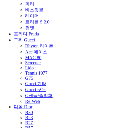
파리
바스켓볼
레이더
트리플 S 2.0
컴뱃
프라다 Prada
구찌 Gucci
Rhyton 라이톤
Ace 에이스
MAC 80
Screener
Lido
Tennis 1977
G75
Gucci 기타
Gucci 구두
G샌들/슬리퍼
Re-Web
디올 Dior
B30
B23
B27
B57