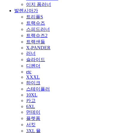
이지 폼러너
발렌시아가
트리플S
트랙슈즈
스피드러너
트랙슈즈2
트랙샌들
X-PANDER
러너
슬라이드
디펜더
etc
XXXL
하이크
스테이플러
10XL
카고
6XL
먼데이
플렛폼
서킷
3XL 뮬