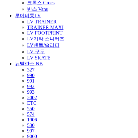
크록스 Crocs
반스 Vans
루이비통LV
LV TRAINER
TRAINER MAXI
LV FOOTPRINT
LV기타 스니커즈
LV샌들/슬리퍼
LV 구두
LV SKATE
뉴발란스 NB
327
990
991
992
993
2002
ETC
550
574
1906
530
997
9060