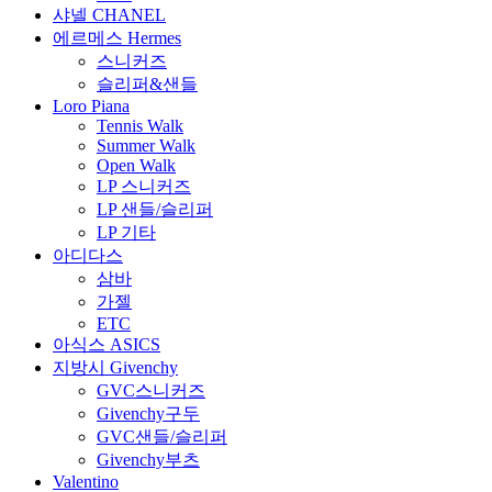
샤넬 CHANEL
에르메스 Hermes
스니커즈
슬리퍼&샌들
Loro Piana
Tennis Walk
Summer Walk
Open Walk
LP 스니커즈
LP 샌들/슬리퍼
LP 기타
아디다스
삼바
가젤
ETC
아식스 ASICS
지방시 Givenchy
GVC스니커즈
Givenchy구두
GVC샌들/슬리퍼
Givenchy부츠
Valentino