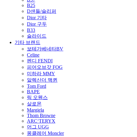
B25
D샌들/슬리퍼
Dior 기타
Dior 구두
B33
슬라이드
기타 브랜드
보테가베네타BV
Celine
펜디 FENDI
피어오브갓 FOG
미하라 MMY
알렉산더 맥퀸
Tom Ford
BAPE
릭 오웬스
살로몬
Margiela
Thom Browne
ARC‘TERYX
어그 UGG
몽클레어 Moncler