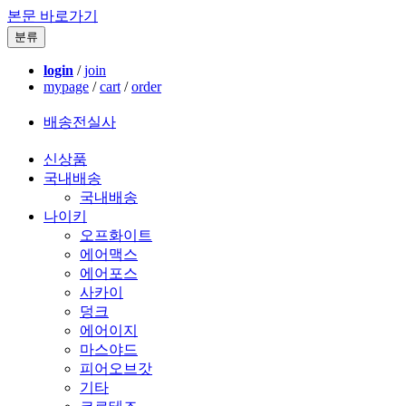
본문 바로가기
분류
login
/
join
mypage
/
cart
/
order
배송전실사
신상품
국내배송
국내배송
나이키
오프화이트
에어맥스
에어포스
사카이
덩크
에어이지
마스야드
피어오브갓
기타