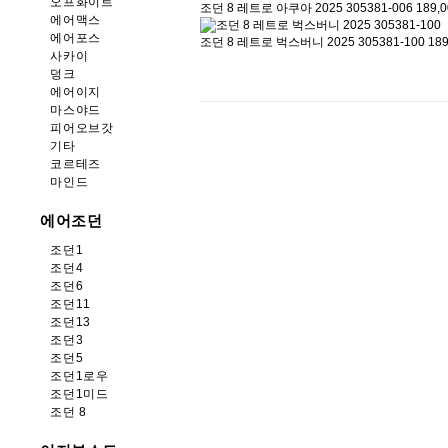
오프화이트
조던 8 레트로 아쿠아 2025 305381-006
189,
에어맥스
에어포스
조던 8 레트로 벅스버니 2025 305381-100
18
사카이
덩크
에어이지
마스야드
피어오브갓
기타
코르테즈
마인드
에어조던
조던1
조던4
조던6
조던11
조던13
조던3
조던5
조던1로우
조던1미드
조던 8