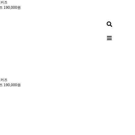
커즈
190,000원
커즈
190,000원