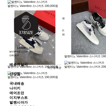
발렌티노 Valentino 스니커즈
190,000원
Home
Valentino
V 스니커즈
V 스니커즈
V 구두
Valentino기타
V 샌들/슬리퍼
상품 정렬
상품정렬
낮은가격순
LOGIN
/
JOIN
높은가격순
MYPAGE
/
CART
/
상품명순
ORDER
발렌티노 Valentino 스니커즈
19
평점높은순
후기많은순
배송전실사
발렌티노 Valentino 스니커즈
190,000원
발렌티노 Valentino 스니커즈
20
최근등록순
신상품
발렌티노 Valentino 스니커즈
190,000원
국내배송
나이키
에어조던
이지부스트
발렌시아가