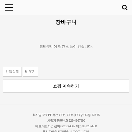
장바구니
장바구니에 담긴 상품이 없습니다.
선택삭제
비우기
쇼핑 계속하기
회사명
378SIZE
주소
OO도 OO시 OO구 OO동 123-45
사업자 등록번호
123-45-67890
대표
대표자명
전화
02-123-4567
팩스
02-123-4568
통신판매업신고번호
제 OO구 - 123호