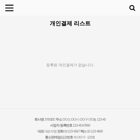
개인결제 리스트
등록된 개인결제가 없습니다.
회사명
378SIZE
주소
OO도 OO시 OO구 OO동 123-45
사업자 등록번호
123-45-67890
대표
대표자명
전화
02-123-4567
팩스
02-123-4568
통신판매업신고번호
제 OO구 - 123호