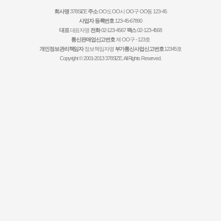
회사명
378SIZE
주소
OO도 OO시 OO구 OO동 123-45
사업자 등록번호
123-45-67890
대표
대표자명
전화
02-123-4567
팩스
02-123-4568
통신판매업신고번호
제 OO구 - 123호
개인정보관리책임자
정보책임자명
부가통신사업신고번호
12345호
Copyright © 2001-2013 378SIZE. All Rights Reserved.