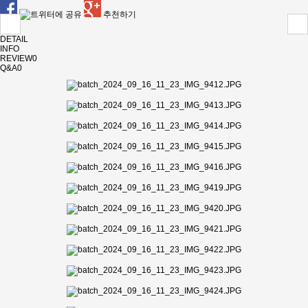
추천하기
DETAIL
INFO
REVIEW
0
Q&A
0