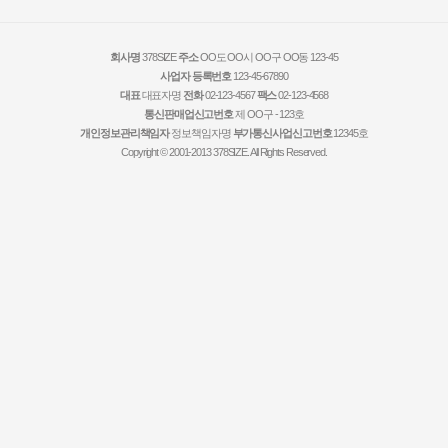
회사명
378SIZE
주소
OO도 OO시 OO구 OO동 123-45
사업자 등록번호
123-45-67890
대표
대표자명
전화
02-123-4567
팩스
02-123-4568
통신판매업신고번호
제 OO구 - 123호
개인정보관리책임자
정보책임자명
부가통신사업신고번호
12345호
Copyright © 2001-2013 378SIZE. All Rights Reserved.