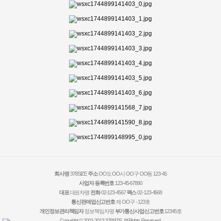
회사명
378SIZE
주소
OO도 OO시 OO구 OO동 123-45
사업자 등록번호
123-45-67890
대표
대표자명
전화
02-123-4567
팩스
02-123-4568
통신판매업신고번호
제 OO구 - 123호
개인정보관리책임자
정보책임자명
부가통신사업신고번호
12345호
Copyright © 2001-2013 378SIZE. All Rights Reserved.